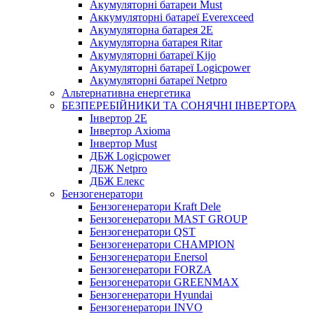
Акумуляторні батареи Must
Аккумуляторні батареї Everexceed
Акумуляторна батарея 2E
Акумуляторна батарея Ritar
Акумуляторні батареї Kijo
Акумуляторні батареї Logicpower
Акумуляторні батареї Netpro
Альтернативна енергетика
БЕЗПЕРЕБІЙНИКИ ТА СОНЯЧНІ ІНВЕРТОРА
Інвертор 2E
Інвертор Axioma
Інвертор Must
ДБЖ Logicpower
ДБЖ Netpro
ДБЖ Елекс
Бензогенератори
Бензогенератори Kraft Dele
Бензогенератори MAST GROUP
Бензогенератори QST
Бензогенератори CHAMPION
Бензогенератори Enersol
Бензогенератори FORZA
Бензогенератори GREENMAX
Бензогенератори Hyundai
Бензогенератори INVO