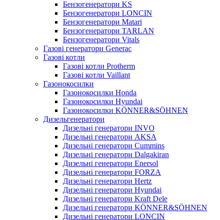
Бензогенератори KS
Бензогенератори LONCIN
Бензогенератори Matari
Бензогенератори TARLAN
Бензогенератори Vitals
Газові генератори Generac
Газові котли
Газові котли Protherm
Газові котли Vaillant
Газонокосилки
Газонокосилки Honda
Газонокосилки Hyundai
Газонокосилки KÖNNER&SÖHNEN
Дизельгенератори
Дизельні генератори INVO
Дизельні генератори AKSA
Дизельні генератори Cummins
Дизельні генератори Dalgakiran
Дизельні генератори Enersol
Дизельні генератори FORZA
Дизельні генератори Hertz
Дизельні генератори Hyundai
Дизельні генератори Kraft Dele
Дизельні генератори KÖNNER&SÖHNEN
Дизельні генератори LONCIN