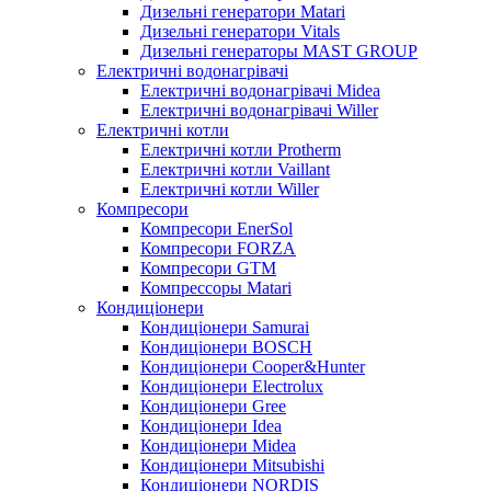
Дизельні генератори Matari
Дизельні генератори Vitals
Дизельні генераторы MAST GROUP
Електричні водонагрівачі
Електричні водонагрівачі Midea
Електричні водонагрівачі Willer
Електричні котли
Електричні котли Protherm
Електричні котли Vaillant
Електричні котли Willer
Компресори
Компресори EnerSol
Компресори FORZA
Компресори GTM
Компрессоры Matari
Кондиціонери
Кондиціонери Samurai
Кондиціонери BOSCH
Кондиціонери Cooper&Hunter
Кондиціонери Electrolux
Кондиціонери Gree
Кондиціонери Idea
Кондиціонери Midea
Кондиціонери Mitsubishi
Кондиціонери NORDIS