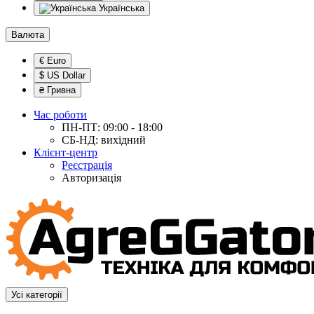
Українська
Валюта
€ Euro
$ US Dollar
₴ Гривна
Час роботи
ПН-ПТ: 09:00 - 18:00
СБ-НД: вихідний
Клієнт-центр
Реєстрація
Авторизація
Усі категорії