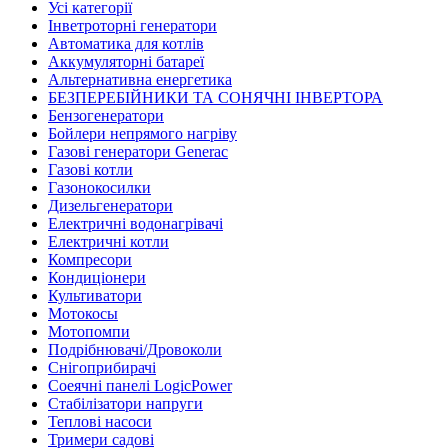
Усі категорії
Інветроторні генератори
Автоматика для котлів
Аккумуляторні батареї
Альтернативна енергетика
БЕЗПЕРЕБІЙНИКИ ТА СОНЯЧНІ ІНВЕРТОРА
Бензогенератори
Бойлери непрямого нагріву
Газові генератори Generac
Газові котли
Газонокосилки
Дизельгенератори
Електричні водонагрівачі
Електричні котли
Компресори
Кондиціонери
Культиватори
Мотокосы
Мотопомпи
Подрібнювачі/Дровоколи
Снігоприбирачі
Соеячні панелі LogicPower
Стабілізатори напруги
Теплові насоси
Тримери садові