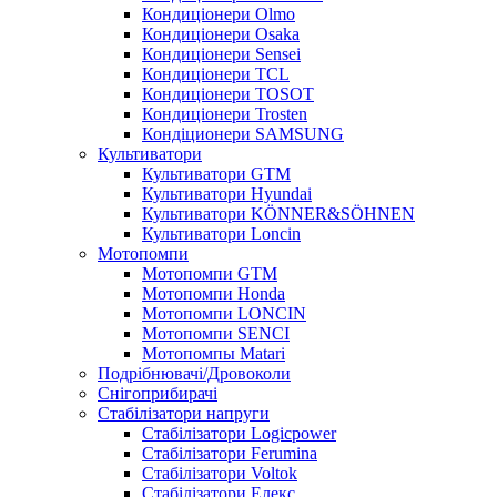
Кондиціонери Olmo
Кондиціонери Osaka
Кондиціонери Sensei
Кондиціонери TCL
Кондиціонери TOSOT
Кондиціонери Trosten
Кондіционери SAMSUNG
Культиватори
Культиватори GTM
Культиватори Hyundai
Культиватори KÖNNER&SÖHNEN
Культиватори Loncin
Мотопомпи
Мотопомпи GTM
Мотопомпи Honda
Мотопомпи LONCIN
Мотопомпи SENCI
Мотопомпы Matari
Подрібнювачі/Дровоколи
Снігоприбирачі
Стабілізатори напруги
Стабілізатори Logicpower
Стабілізатори Ferumina
Стабілізатори Voltok
Стабілізатори Елекс