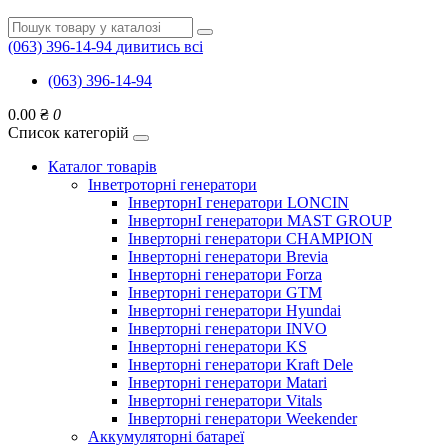
(063) 396-14-94
дивитись всі
(063) 396-14-94
0.00 ₴
0
Список категорій
Каталог товарів
Інветроторні генератори
ІнверторнІ генератори LONCIN
ІнверторнІ генератори MAST GROUP
Інверторні генератори CHAMPION
Інверторні генератори Brevia
Інверторні генератори Forza
Інверторні генератори GTM
Інверторні генератори Hyundai
Інверторні генератори INVO
Інверторні генератори KS
Інверторні генератори Kraft Dele
Інверторні генератори Matari
Інверторні генератори Vitals
Інверторні генератори Weekender
Аккумуляторні батареї