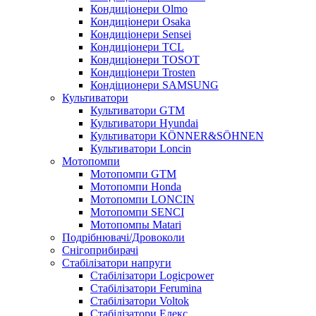
Кондиціонери Olmo
Кондиціонери Osaka
Кондиціонери Sensei
Кондиціонери TCL
Кондиціонери TOSOT
Кондиціонери Trosten
Кондіционери SAMSUNG
Культиватори
Культиватори GTM
Культиватори Hyundai
Культиватори KÖNNER&SÖHNEN
Культиватори Loncin
Мотопомпи
Мотопомпи GTM
Мотопомпи Honda
Мотопомпи LONCIN
Мотопомпи SENCI
Мотопомпы Matari
Подрібнювачі/Дровоколи
Снігоприбирачі
Стабілізатори напруги
Стабілізатори Logicpower
Стабілізатори Ferumina
Стабілізатори Voltok
Стабілізатори Елекс