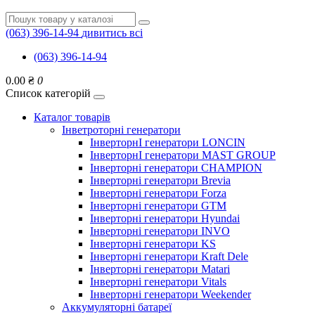
(063) 396-14-94
дивитись всі
(063) 396-14-94
0.00 ₴
0
Список категорій
Каталог товарів
Інветроторні генератори
ІнверторнІ генератори LONCIN
ІнверторнІ генератори MAST GROUP
Інверторні генератори CHAMPION
Інверторні генератори Brevia
Інверторні генератори Forza
Інверторні генератори GTM
Інверторні генератори Hyundai
Інверторні генератори INVO
Інверторні генератори KS
Інверторні генератори Kraft Dele
Інверторні генератори Matari
Інверторні генератори Vitals
Інверторні генератори Weekender
Аккумуляторні батареї