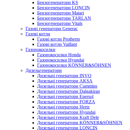
Бензогенератори KS
Бензогенератори LONCIN
Бензогенератори Matari
Бензогенератори TARLAN
Бензогенератори Vitals
Газові генератори Generac
Газові котли
Газові котли Protherm
Газові котли Vaillant
Газонокосилки
Газонокосилки Honda
Газонокосилки Hyundai
Газонокосилки KÖNNER&SÖHNEN
Дизельгенератори
Дизельні генератори INVO
Дизельні генератори AKSA
Дизельні генератори Cummins
Дизельні генератори Dalgakiran
Дизельні генератори Enersol
Дизельні генератори FORZA
Дизельні генератори Hertz
Дизельні генератори Hyundai
Дизельні генератори Kraft Dele
Дизельні генератори KÖNNER&SÖHNEN
Дизельні генератори LONCIN