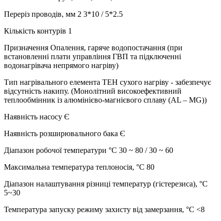
Переріз проводів, мм 2 3*10 / 5*2.5
Кількість контурів 1
Призначення Опалення, гаряче водопостачання (при
встановленні плати управління ГВП та підключенні
водонагрівача непрямого нагріву)
Тип нагрівального елемента ТЕН сухого нагріву - забезпечує
відсутність накипу. (Монолітний високоефективний
теплообмінник із алюмінієво-магнієвого сплаву (AL – MG))
Наявність насосу Є
Наявність розширювального бака Є
Діапазон робочої температури °C 30 ~ 80 / 30 ~ 60
Максимальна температура теплоносія, °C 80
Діапазон налаштування різниці температур (гістерезиса), °C
5~30
Температура запуску режиму захисту від замерзання, °C <8