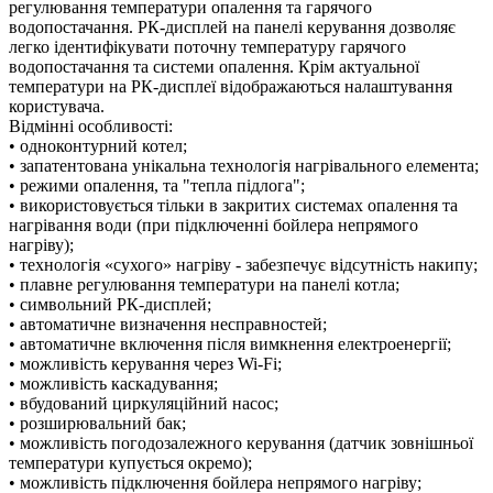
регулювання температури опалення та гарячого
водопостачання. РК-дисплей на панелі керування дозволяє
легко ідентифікувати поточну температуру гарячого
водопостачання та системи опалення. Крім актуальної
температури на РК-дисплеї відображаються налаштування
користувача.
Відмінні особливості:
• одноконтурний котел;
• запатентована унікальна технологія нагрівального елемента;
• режими опалення, та "тепла підлога";
• використовується тільки в закритих системах опалення та
нагрівання води (при підключенні бойлера непрямого
нагріву);
• технологія «сухого» нагріву - забезпечує відсутність накипу;
• плавне регулювання температури на панелі котла;
• символьний РК-дисплей;
• автоматичне визначення несправностей;
• автоматичне включення після вимкнення електроенергії;
• можливість керування через Wi-Fi;
• можливість каскадування;
• вбудований циркуляційний насос;
• розширювальний бак;
• можливість погодозалежного керування (датчик зовнішньої
температури купується окремо);
• можливість підключення бойлера непрямого нагріву;