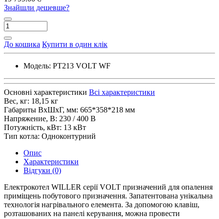
Знайшли дешевше?
До кошика
Купити в один клік
Модель:
PT213 VOLT WF
Основні характеристики
Всі характеристики
Вес, кг:
18,15 кг
Габариты ВхШхГ, мм:
665*358*218 мм
Напряжение, В:
230 / 400 В
Потужність, кВт:
13 кВт
Тип котла:
Одноконтурний
Опис
Характеристики
Відгуки (0)
Електрокотел WILLER серії VOLT призначений для опалення
приміщень побутового призначення. Запатентована унікальна
технологія нагрівального елемента. За допомогою клавіш,
розташованих на панелі керування, можна провести