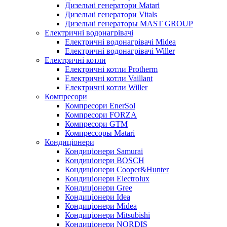
Дизельні генератори Matari
Дизельні генератори Vitals
Дизельні генераторы MAST GROUP
Електричні водонагрівачі
Електричні водонагрівачі Midea
Електричні водонагрівачі Willer
Електричні котли
Електричні котли Protherm
Електричні котли Vaillant
Електричні котли Willer
Компресори
Компресори EnerSol
Компресори FORZA
Компресори GTM
Компрессоры Matari
Кондиціонери
Кондиціонери Samurai
Кондиціонери BOSCH
Кондиціонери Cooper&Hunter
Кондиціонери Electrolux
Кондиціонери Gree
Кондиціонери Idea
Кондиціонери Midea
Кондиціонери Mitsubishi
Кондиціонери NORDIS