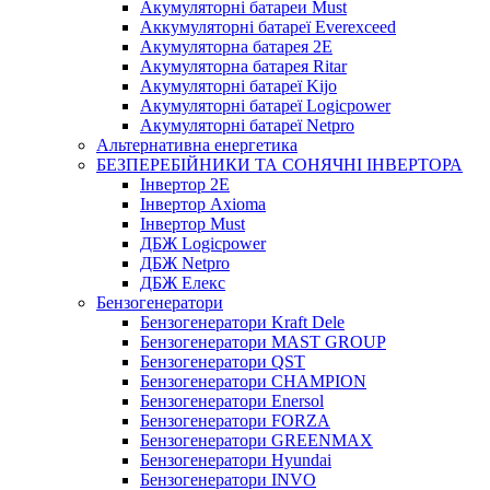
Акумуляторні батареи Must
Аккумуляторні батареї Everexceed
Акумуляторна батарея 2E
Акумуляторна батарея Ritar
Акумуляторні батареї Kijo
Акумуляторні батареї Logicpower
Акумуляторні батареї Netpro
Альтернативна енергетика
БЕЗПЕРЕБІЙНИКИ ТА СОНЯЧНІ ІНВЕРТОРА
Інвертор 2E
Інвертор Axioma
Інвертор Must
ДБЖ Logicpower
ДБЖ Netpro
ДБЖ Елекс
Бензогенератори
Бензогенератори Kraft Dele
Бензогенератори MAST GROUP
Бензогенератори QST
Бензогенератори CHAMPION
Бензогенератори Enersol
Бензогенератори FORZA
Бензогенератори GREENMAX
Бензогенератори Hyundai
Бензогенератори INVO