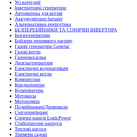
Усі категорії
Інветроторні генератори
Автоматика для котлів
Аккумуляторні батареї
Альтернативна енергетика
БЕЗПЕРЕБІЙНИКИ ТА СОНЯЧНІ ІНВЕРТОРА
Бензогенератори
Бойлери непрямого нагріву
Газові генератори Generac
Газові котли
Газонокосилки
Дизельгенератори
Електричні водонагрівачі
Електричні котли
Компресори
Кондиціонери
Культиватори
Мотокосы
Мотопомпи
Подрібнювачі/Дровоколи
Снігоприбирачі
Соеячні панелі LogicPower
Стабілізатори напруги
Теплові насоси
Тримери садові