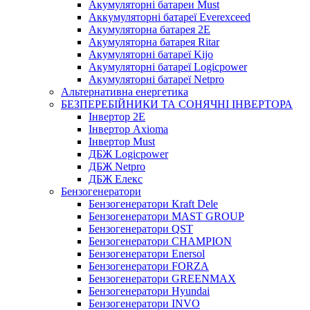
Акумуляторні батареи Must
Аккумуляторні батареї Everexceed
Акумуляторна батарея 2E
Акумуляторна батарея Ritar
Акумуляторні батареї Kijo
Акумуляторні батареї Logicpower
Акумуляторні батареї Netpro
Альтернативна енергетика
БЕЗПЕРЕБІЙНИКИ ТА СОНЯЧНІ ІНВЕРТОРА
Інвертор 2E
Інвертор Axioma
Інвертор Must
ДБЖ Logicpower
ДБЖ Netpro
ДБЖ Елекс
Бензогенератори
Бензогенератори Kraft Dele
Бензогенератори MAST GROUP
Бензогенератори QST
Бензогенератори CHAMPION
Бензогенератори Enersol
Бензогенератори FORZA
Бензогенератори GREENMAX
Бензогенератори Hyundai
Бензогенератори INVO