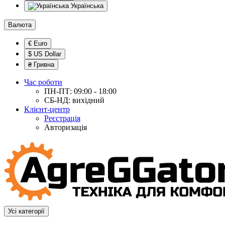
Українська
Валюта
€ Euro
$ US Dollar
₴ Гривна
Час роботи
ПН-ПТ: 09:00 - 18:00
СБ-НД: вихідний
Клієнт-центр
Реєстрація
Авторизація
Усі категорії