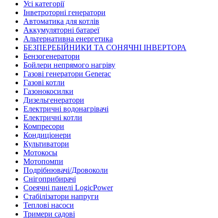
Усі категорії
Інветроторні генератори
Автоматика для котлів
Аккумуляторні батареї
Альтернативна енергетика
БЕЗПЕРЕБІЙНИКИ ТА СОНЯЧНІ ІНВЕРТОРА
Бензогенератори
Бойлери непрямого нагріву
Газові генератори Generac
Газові котли
Газонокосилки
Дизельгенератори
Електричні водонагрівачі
Електричні котли
Компресори
Кондиціонери
Культиватори
Мотокосы
Мотопомпи
Подрібнювачі/Дровоколи
Снігоприбирачі
Соеячні панелі LogicPower
Стабілізатори напруги
Теплові насоси
Тримери садові