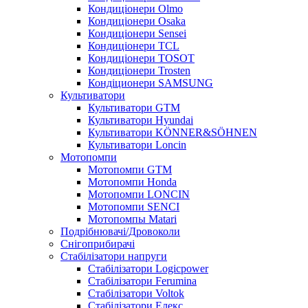
Кондиціонери Olmo
Кондиціонери Osaka
Кондиціонери Sensei
Кондиціонери TCL
Кондиціонери TOSOT
Кондиціонери Trosten
Кондіционери SAMSUNG
Культиватори
Культиватори GTM
Культиватори Hyundai
Культиватори KÖNNER&SÖHNEN
Культиватори Loncin
Мотопомпи
Мотопомпи GTM
Мотопомпи Honda
Мотопомпи LONCIN
Мотопомпи SENCI
Мотопомпы Matari
Подрібнювачі/Дровоколи
Снігоприбирачі
Стабілізатори напруги
Стабілізатори Logicpower
Стабілізатори Ferumina
Стабілізатори Voltok
Стабілізатори Елекс