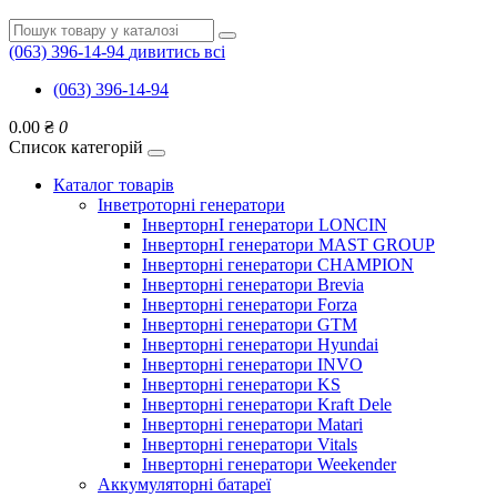
(063) 396-14-94
дивитись всі
(063) 396-14-94
0.00 ₴
0
Список категорій
Каталог товарів
Інветроторні генератори
ІнверторнІ генератори LONCIN
ІнверторнІ генератори MAST GROUP
Інверторні генератори CHAMPION
Інверторні генератори Brevia
Інверторні генератори Forza
Інверторні генератори GTM
Інверторні генератори Hyundai
Інверторні генератори INVO
Інверторні генератори KS
Інверторні генератори Kraft Dele
Інверторні генератори Matari
Інверторні генератори Vitals
Інверторні генератори Weekender
Аккумуляторні батареї