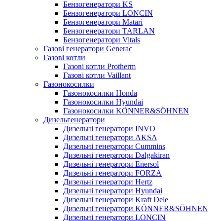
Бензогенератори KS
Бензогенератори LONCIN
Бензогенератори Matari
Бензогенератори TARLAN
Бензогенератори Vitals
Газові генератори Generac
Газові котли
Газові котли Protherm
Газові котли Vaillant
Газонокосилки
Газонокосилки Honda
Газонокосилки Hyundai
Газонокосилки KÖNNER&SÖHNEN
Дизельгенератори
Дизельні генератори INVO
Дизельні генератори AKSA
Дизельні генератори Cummins
Дизельні генератори Dalgakiran
Дизельні генератори Enersol
Дизельні генератори FORZA
Дизельні генератори Hertz
Дизельні генератори Hyundai
Дизельні генератори Kraft Dele
Дизельні генератори KÖNNER&SÖHNEN
Дизельні генератори LONCIN