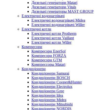
Дизельні генератори Matari
Дизельні генератори Vitals
Дизельні генераторы MAST GROUP
Електричні водонагрівачі
Електричні водонагрівачі Midea
Електричні водонагрівачі Willer
Електричні котли
Електричні котли Protherm
Електричні котли Vaillant
Електричні котли Willer
Компресори
Компресори EnerSol
Компресори FORZA
Компресори GTM
Компрессоры Matari
Кондиціонери
Кондиціонери Samurai
Кондиціонери BOSCH
Кондиціонери Cooper&Hunter
Кондиціонери Electrolux
Кондиціонери Gree
Кондиціонери Idea
Кондиціонери Midea
Кондиціонери Mitsubishi
Кондиціонери NORDIS